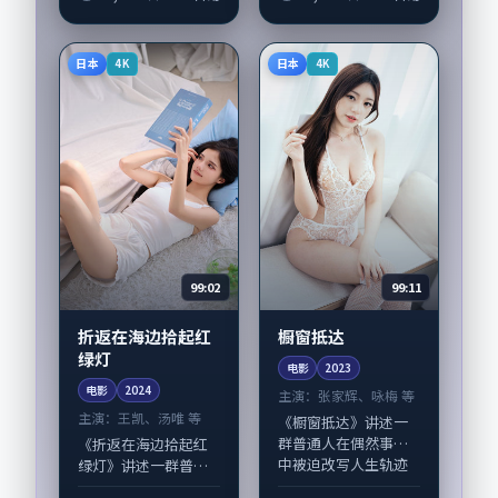
太、沈腾，赵丽颖、
古天乐、齐溪，舒
廖凡等演员亦参与重
淇、朱一龙等演员亦
要戏份。故事围绕当
参与重要戏份。故事
日本
日本
4K
4K
代都市中的抉择与...
围绕当代都市中的抉...
99:02
99:11
折返在海边拾起红
橱窗抵达
绿灯
电影
2023
电影
2024
主演：
张家辉、咏梅 等
主演：
王凯、汤唯 等
《橱窗抵达》讲述一
群普通人在偶然事件
《折返在海边拾起红
中被迫改写人生轨迹
绿灯》讲述一群普通
的故事，科幻类型元
人在偶然事件中被迫