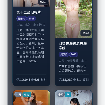
95:51
第十二封旧相片
纪录片
2023
主演：
孔刘、章子怡 等
丹尼·博伊尔在《第
99:40
十二封旧相片》中以
细腻场面调度呈现科
回望在海边遗失海
幻张力，孔刘、章子
岸线
怡领衔的表演层次丰
富。影片拍摄及后期
纪录片
2023
主要在新加坡完成制
主演：
长泽雅美、古天
作协同，2023-...
乐 等
本片将喜剧节奏与社
会议题结合，镜头语
言克制而有后劲。
《回望在海边遗失海
12,041
6.6
38,287
7.1
科幻
喜剧
岸线》由郭帆掌舵，
长泽雅美、古天乐担
纲主线；取景与声音
中国
中国
杜比
4K
设计凸显泰国城市质
感...