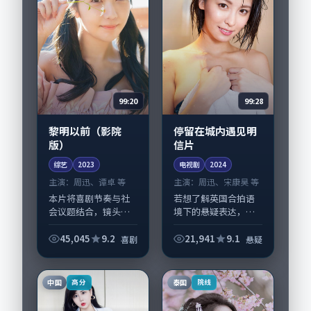
99:20
99:28
黎明以前（影院
停留在城内遇见明
版）
信片
综艺
2023
电视剧
2024
主演：
周迅、谭卓 等
主演：
周迅、宋康昊 等
本片将喜剧节奏与社
若想了解英国合拍语
会议题结合，镜头语
境下的悬疑表达，
言克制而有后劲。
《停留在城内遇见明
《黎明以前（影院
信片》值得关注：剧
45,045
9.2
21,941
9.1
喜剧
悬疑
版）》由是枝裕和掌
情侧重人物动机与生
舵，周迅、谭卓担纲
活细节的咬合，周
主线；取景与声音设
迅、宋康昊与配角群
中国
泰国
高分
院线
计凸显中国香港城市
戏并重。影片2024
质感...
年...