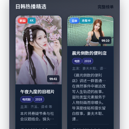
日韩热播精选
完整榜单
韩国
日本
4K
连载中
99:10
晨光倒数的便利店
电影
2018
主演：
妻夫木聪、谭卓
等
《晨光倒数的便利
99:41
店》讲述一群普通人
在偶然事件中被迫改
午夜九度的旧相片
写人生轨迹的故事，
冒险类型元素服务于
电视剧
2018
人物刻画而非噱头。
主演：
齐溪、谭卓 等
导演是枝裕和擅长留
白叙事，妻夫木聪、
本片将悬疑节奏与社
谭...
会议题结合，镜头语
言克制而有后劲。