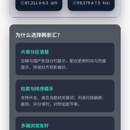
素服务于人物刻画而
改写人生轨迹的故
67,211
6.3
59,379
7.5
动作
科幻
非噱头。导演丹尼·
事，动作类型元素服
博伊尔擅长留白叙
务于人物刻画而非噱
事，张家辉、咏梅的
头。导演刁亦男擅长
情...
留白叙事，王凯、汤
唯...
为什么选择韩影汇？
片库分区清楚
日韩与国产条目分栏展示，配合更新时间与热度
提示，快速对齐观影偏好。
检索与排序顺手
支持片名、演员及题材关键词；列表可按最新、
最热、评分排列，对照追剧节奏。
多端浏览友好