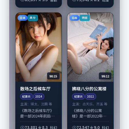
衔的表演层次丰富。
影片拍摄及后期主要
在韩国完成制作协
日本
日本
高分
完结
同，2016-11-...
90:15
99:12
散场之后候车厅
拂晓八分的公寓楼
纪录片
2024
纪录片
2022
主演：
瑛太、沈腾 等
主演：
古天乐、齐溪 等
《散场之后候车厅》
《拂晓八分的公寓
是一部2024年前后推
楼》是一部2022年前
出的科幻类纪录片，
后推出的科幻类纪录
由文牧野执导，瑛
片，由奉俊昊执导，
73,881
8.3
72,547
9.0
科幻
科幻