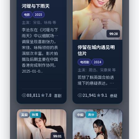
河堤与下雨天
电影
2025
主演：
宋佳、咏梅 等
李沧东在《河堤与下
99:28
雨天》中以细腻场面
调度呈现喜剧张力，
停留在城内遇见明
宋佳、咏梅领衔的表
信片
演层次丰富。影片拍
摄及后期主要在中国
电视剧
2024
香港完成制作协同，
主演：
周迅、宋康昊 等
2025-01-0...
若想了解英国合拍语
境下的悬疑表达，
《停留在城内遇见明
信片》值得关注：剧
88,811
7.8
21,941
9.1
喜剧
悬疑
情侧重人物动机与生
活细节的咬合，周
迅、宋康昊与配角群
英国
中国
独播
高分
戏并重。影片2024
年...
99:01