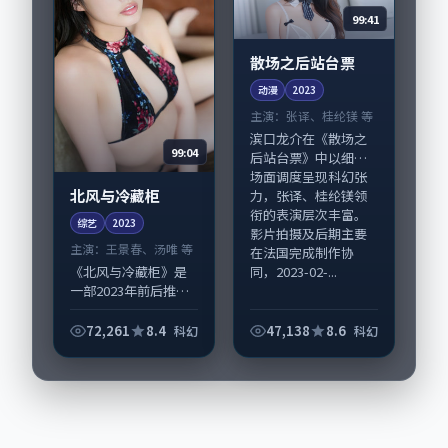
99:41
散场之后站台票
动漫
2023
主演：
张译、桂纶镁 等
滨口龙介在《散场之
99:04
后站台票》中以细腻
场面调度呈现科幻张
北风与冷藏柜
力，张译、桂纶镁领
衔的表演层次丰富。
综艺
2023
影片拍摄及后期主要
主演：
王景春、汤唯 等
在法国完成制作协
同，2023-02-...
《北风与冷藏柜》是
一部2023年前后推出
的科幻类综艺，由王
小帅执导，王景春、
72,261
8.4
47,138
8.6
科幻
科幻
汤唯，杨紫琼、刘亚
仁等演员亦参与重要
戏份。故事围绕当代
都市中的抉择与...