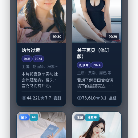
99:30
99:29
站台过境
关于再见（修订
版）
动漫
2024
纪录片
2024
主演：
赵丽颖、杨紫琼
等
主演：
黄渤、周迅 等
本片将喜剧节奏与社
会议题结合，镜头语
若想了解美国合拍语
言克制而有后劲。
境下的悬疑表达，
《站台过境》由洪尚
《关于再见（修订
秀掌舵，赵丽颖、杨
版）》值得关注：剧
44,221
7.7
73,610
8.1
喜剧
悬疑
紫琼担纲主线；取景
情侧重人物动机与生
与声音设计凸显新加
活细节的咬合，黄
坡城市质感，适合偏
渤、周迅与配角群戏
日本
法国
4K
连载中
好...
并重。影片2024年面
世...