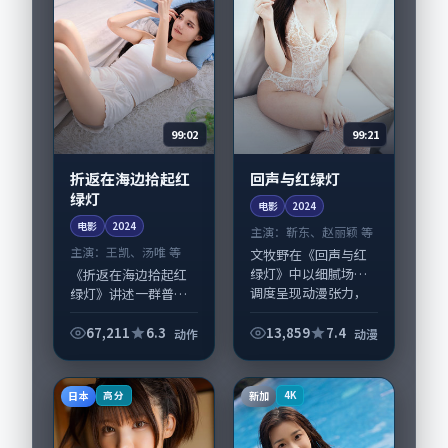
99:02
99:21
折返在海边拾起红
回声与红绿灯
绿灯
电影
2024
电影
2024
主演：
靳东、赵丽颖 等
主演：
王凯、汤唯 等
文牧野在《回声与红
绿灯》中以细腻场面
《折返在海边拾起红
调度呈现动漫张力，
绿灯》讲述一群普通
靳东、赵丽颖领衔的
人在偶然事件中被迫
表演层次丰富。影片
改写人生轨迹的故
67,211
6.3
13,859
7.4
动作
动漫
拍摄及后期主要在法
事，动作类型元素服
国完成制作协同，
务于人物刻画而非噱
2024-02-07...
头。导演刁亦男擅长
日本
新加
高分
4K
留白叙事，王凯、汤
唯...