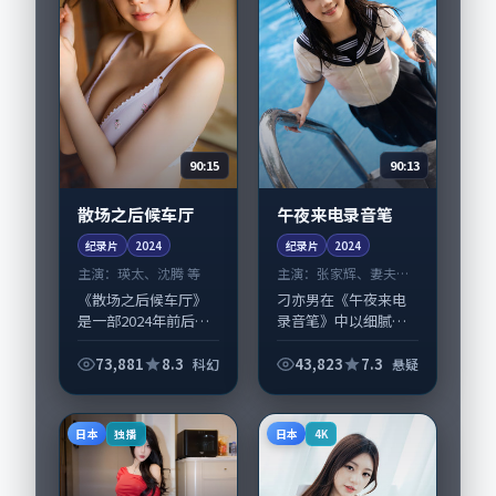
90:15
90:13
散场之后候车厅
午夜来电录音笔
纪录片
2024
纪录片
2024
主演：
瑛太、沈腾 等
主演：
张家辉、妻夫木
聪 等
《散场之后候车厅》
刁亦男在《午夜来电
是一部2024年前后推
录音笔》中以细腻场
出的科幻类纪录片，
面调度呈现悬疑张
由文牧野执导，瑛
力，张家辉、妻夫木
73,881
8.3
43,823
7.3
科幻
悬疑
太、沈腾，赵丽颖、
聪领衔的表演层次丰
廖凡等演员亦参与重
富。影片拍摄及后期
要戏份。故事围绕当
主要在新加坡完成制
日本
日本
独播
4K
代都市中的抉择与...
作协同，2024-0...