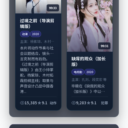
99:33
过境之前（导演剪
辑版）
动漫
2020
主演：
杨紫琼、木村拓
99:31
哉 等
本片将动作节奏与社
会议题结合，镜头语
缺席的观众（加长
言克制而有后劲。
版）
《过境之前（导演剪
辑版）》由王小帅掌
电视剧
2020
舵，杨紫琼、木村拓
主演：
孔刘、段奕宏 等
哉担纲主线；取景与
声音设计凸显中国香
毕赣在《缺席的观众
港...
（加长版）》中以细
腻场面调度呈现犯罪
张力，孔刘、段奕宏
15,385
9.1
9,283
9.1
动作
犯罪
领衔的表演层次丰
富。影片拍摄及后期
主要在泰国完成制作
协同，2020-04...