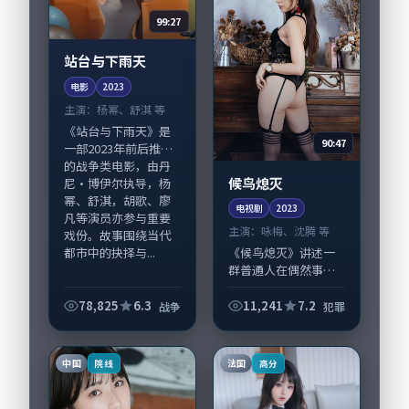
99:27
站台与下雨天
电影
2023
主演：
杨幂、舒淇 等
《站台与下雨天》是
90:47
一部2023年前后推出
的战争类电影，由丹
候鸟熄灭
尼·博伊尔执导，杨
幂、舒淇，胡歌、廖
电视剧
2023
凡等演员亦参与重要
主演：
咏梅、沈腾 等
戏份。故事围绕当代
都市中的抉择与...
《候鸟熄灭》讲述一
群普通人在偶然事件
中被迫改写人生轨迹
的故事，犯罪类型元
78,825
6.3
11,241
7.2
战争
犯罪
素服务于人物刻画而
非噱头。导演宁浩擅
长留白叙事，咏梅、
中国
法国
院线
高分
沈腾的情感拿捏尤为...