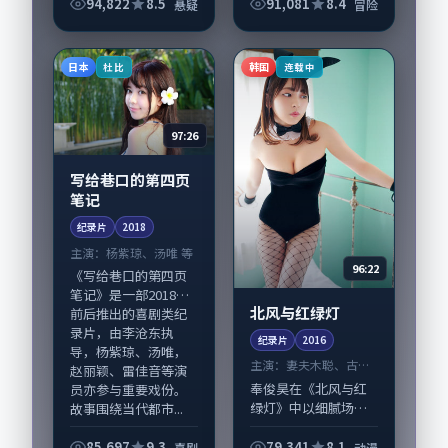
《午夜九度的旧相
94,822
8.5
91,081
8.4
悬疑
冒险
片》由丹尼·博伊尔
掌舵，齐溪、谭卓担
纲主线；取景与声音
日本
韩国
杜比
连载中
设计凸显韩国城市质
感，...
97:26
写给巷口的第四页
笔记
纪录片
2018
主演：
杨紫琼、汤唯 等
96:22
《写给巷口的第四页
笔记》是一部2018年
北风与红绿灯
前后推出的喜剧类纪
录片，由李沧东执
纪录片
2016
导，杨紫琼、汤唯，
主演：
妻夫木聪、古天
赵丽颖、雷佳音等演
乐 等
奉俊昊在《北风与红
员亦参与重要戏份。
绿灯》中以细腻场面
故事围绕当代都市...
调度呈现动漫张力，
妻夫木聪、古天乐领
85,697
9.3
79,341
8.1
喜剧
动漫