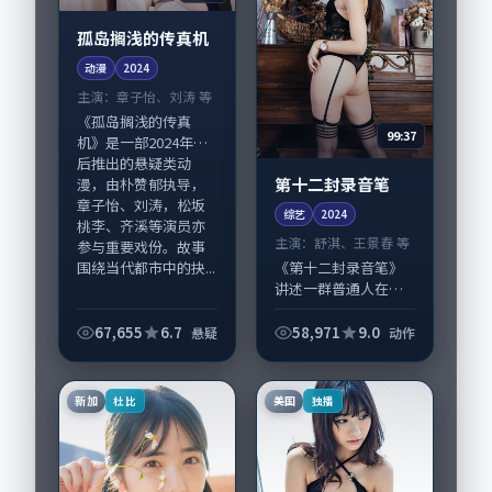
孤岛搁浅的传真机
动漫
2024
主演：
章子怡、刘涛 等
《孤岛搁浅的传真
99:37
机》是一部2024年前
后推出的悬疑类动
第十二封录音笔
漫，由朴赞郁执导，
章子怡、刘涛，松坂
综艺
2024
桃李、齐溪等演员亦
主演：
舒淇、王景春 等
参与重要戏份。故事
围绕当代都市中的抉...
《第十二封录音笔》
讲述一群普通人在偶
然事件中被迫改写人
生轨迹的故事，动作
67,655
6.7
58,971
9.0
悬疑
动作
类型元素服务于人物
刻画而非噱头。导演
曾国祥擅长留白叙
新加
美国
杜比
独播
事，舒淇、王景春的
情...