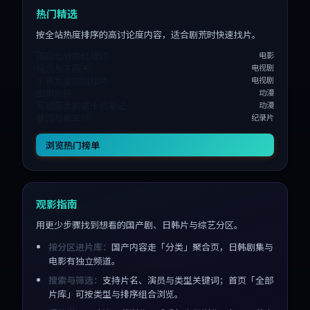
热门精选
按全站热度排序的高讨论度内容，适合剧荒时快速找片。
雨后七分的红绿灯
电影
候鸟与下雨天
电视剧
午夜九度的旧相片
电视剧
回声折返
动漫
写给雨季的第十页笔记
动漫
巷口与候车厅
纪录片
浏览热门榜单
观影指南
用更少步骤找到想看的国产剧、日韩片与综艺分区。
按分区进片库：
国产内容走「分类」聚合页，日韩剧集与
电影有独立频道。
搜索与筛选：
支持片名、演员与类型关键词；首页「全部
片库」可按类型与排序组合浏览。