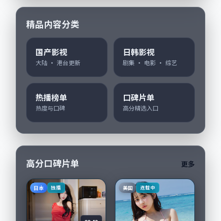
精品内容分类
国产影视
日韩影视
大陆 · 港台更新
剧集 · 电影 · 综艺
热播榜单
口碑片单
热度与口碑
高分精选入口
高分口碑片单
更多
日本
美国
独播
连载中