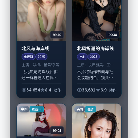
99:40
99:38
北风与海岸线
北风折返的海岸线
电视剧
2025
电影
2025
主演：
咏梅、杨紫琼 等
主演：
长泽雅美、王凯
等
《北风与海岸线》讲
本片将动作节奏与社
述一群普通人在偶然
会议题结合，镜头语
事件中被迫改写人生
言克制而有后劲。
轨迹的故事，动作类
《北风折返的海岸
54,654
8.4
36,691
6.9
动作
动作
型元素服务于人物刻
线》由丹尼·博伊尔
画而非噱头。导演庵
掌舵，长泽雅美、王
野秀明擅长留白叙
凯担纲主线；取景与
中国
英国
连载中
完结
事，咏梅、杨紫琼的
声音设计凸显英国城
情...
市质...
99:08