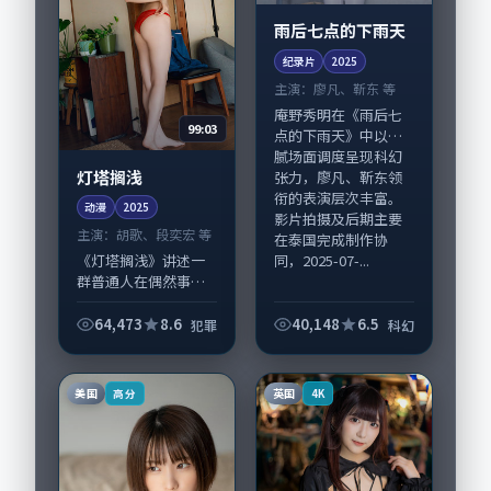
雨后七点的下雨天
纪录片
2025
主演：
廖凡、靳东 等
庵野秀明在《雨后七
99:03
点的下雨天》中以细
腻场面调度呈现科幻
灯塔搁浅
张力，廖凡、靳东领
衔的表演层次丰富。
动漫
2025
影片拍摄及后期主要
主演：
胡歌、段奕宏 等
在泰国完成制作协
同，2025-07-...
《灯塔搁浅》讲述一
群普通人在偶然事件
中被迫改写人生轨迹
的故事，犯罪类型元
64,473
8.6
40,148
6.5
犯罪
科幻
素服务于人物刻画而
非噱头。导演贾樟柯
擅长留白叙事，胡
美国
英国
高分
4K
歌、段奕宏的情感拿
捏...