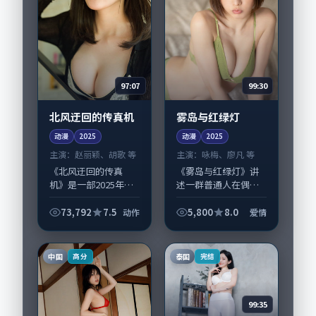
97:07
99:30
北风迂回的传真机
雾岛与红绿灯
动漫
2025
动漫
2025
主演：
赵丽颖、胡歌 等
主演：
咏梅、廖凡 等
《北风迂回的传真
《雾岛与红绿灯》讲
机》是一部2025年前
述一群普通人在偶然
后推出的动作类动
事件中被迫改写人生
漫，由李沧东执导，
轨迹的故事，爱情类
73,792
7.5
5,800
8.0
动作
爱情
赵丽颖、胡歌，松坂
型元素服务于人物刻
桃李、木村拓哉等演
画而非噱头。导演黑
员亦参与重要戏份。
泽清擅长留白叙事，
中国
泰国
高分
完结
故事围绕当代都市中...
咏梅、廖凡的情感拿...
99:35