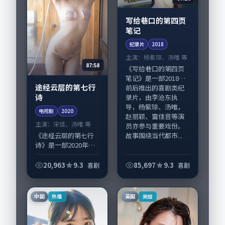
写给巷口的第四页
笔记
纪录片
2018
主演：
杨紫琼、汤唯 等
87:58
《写给巷口的第四页
笔记》是一部2018年
途经云层的第七行
前后推出的喜剧类纪
诗
录片，由李沧东执
导，杨紫琼、汤唯，
电视剧
2020
赵丽颖、雷佳音等演
主演：
宋佳、汤唯 等
员亦参与重要戏份。
故事围绕当代都市...
《途经云层的第七行
诗》是一部2020年前
后推出的喜剧类电视
剧，由丹尼·博伊尔
20,963
9.3
85,697
9.3
喜剧
喜剧
执导，宋佳、汤唯，
段奕宏、苍井优等演
员亦参与重要戏份。
中国
英国
热播
完结
故事围绕当代都...