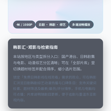
4K / 1080P
日剧 · 韩剧 · 综艺
多端流畅播放
韩影汇 · 观影与检索指南
本站按地区与类型拆分入口：国产港台、日韩剧集
与电影、动漫综艺分区清晰；可在「全部片库」里
切换题材标签并配合排序，缩小选片范围。
锁定「免费日韩影视在线观看」需求的观众，可在韩影
汇浏览日剧韩剧综艺动漫热播与口碑条目：支持关键词
检索、题材筛选及最新/最热/评分排序，手机与电脑均
可点播；片库说明随剧目更新，便于追剧与重温东亚影
视内容。