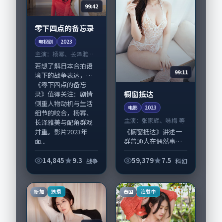
99:42
零下四点的备忘录
电视剧
2023
主演：
杨幂、长泽雅美
等
若想了解日本合拍语
99:11
境下的战争表达，
《零下四点的备忘
橱窗抵达
录》值得关注：剧情
侧重人物动机与生活
电影
2023
细节的咬合，杨幂、
主演：
张家辉、咏梅 等
长泽雅美与配角群戏
并重。影片2023年
《橱窗抵达》讲述一
面...
群普通人在偶然事件
中被迫改写人生轨迹
的故事，科幻类型元
14,845
9.3
59,379
7.5
战争
科幻
素服务于人物刻画而
非噱头。导演丹尼·
博伊尔擅长留白叙
新加
泰国
独播
连载中
事，张家辉、咏梅的
情...